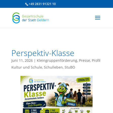
/* df 2025 */
+49 2831 91321 10
Perspektiv-Klasse
Juni 11, 2026
|
Kleingruppenförderung
,
Presse
,
Profil
Kultur und Schule
,
Schulleben
,
StuBO