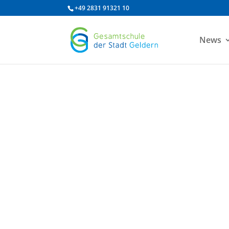
/* df 2025 */
+49 2831 91321 10
News