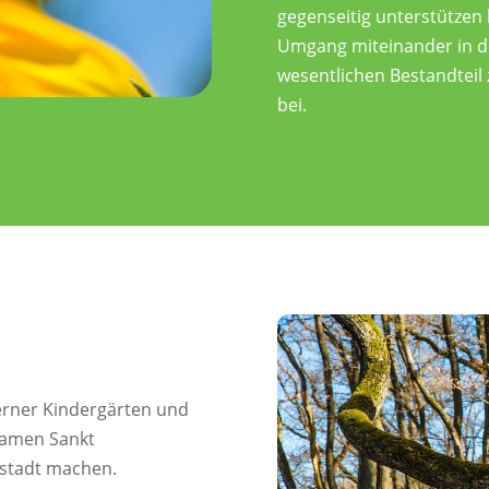
gegenseitig unterstützen 
Umgang miteinander in de
wesentlichen Bestandteil
bei.
lderner Kindergärten und
samen Sankt
nstadt machen.