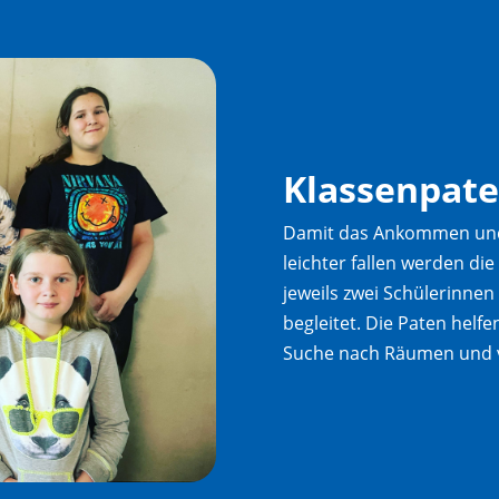
Klassenpat
Damit das Ankommen und 
leichter fallen werden di
jeweils zwei Schülerinne
begleitet. Die Paten helfe
Suche nach Räumen und 