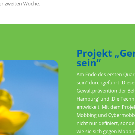
er zweiten Woche.
Projekt „Ge
sein“
Am Ende des ersten Quart
sein“ durchgeführt. Diese
Gewaltprävention der Beh
Hamburg‘ und ‚Die Technik
entwickelt. Mit dem Proje
Mobbing und Cybermobbin
nicht nur definiert, sond
wie sie sich gegen Mobbi