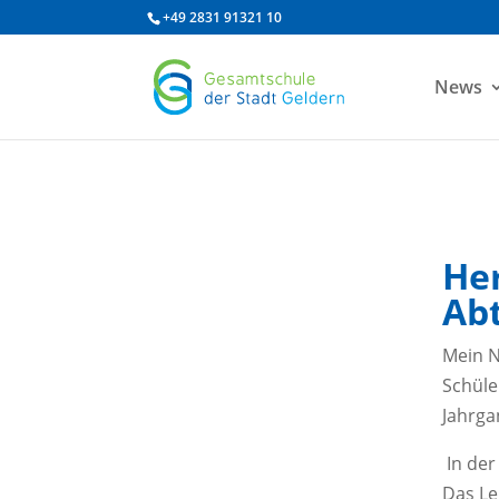
/* df 2025 */
+49 2831 91321 10
News
He
Abt
Mein N
Schüle
Jahrga
In der
Das Le