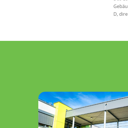
Gebäud
D, dir