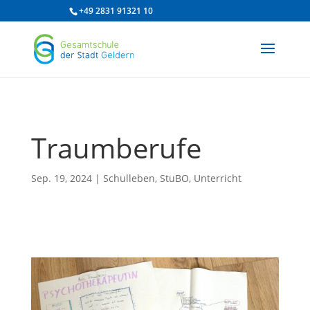
/* df 2025 */
+49 2831 91321 10
Traumberufe
Sep. 19, 2024
|
Schulleben
,
StuBO
,
Unterricht