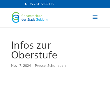
/* df 2025 */
+49 2831 91321 10
Infos zur
Oberstufe
Nov. 7, 2024
|
Presse
,
Schulleben