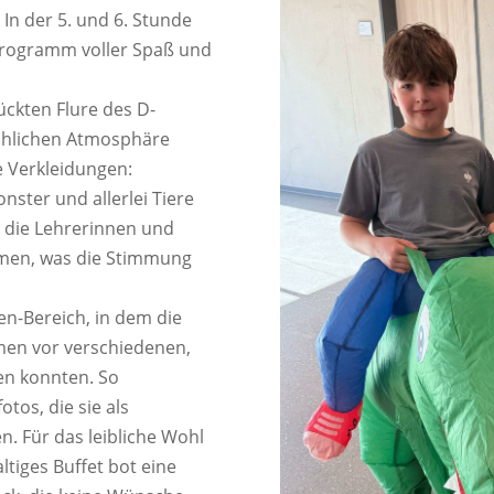
 In der 5. und 6. Stunde
Programm voller Spaß und
ückten Flure des D-
öhlichen Atmosphäre
e Verkleidungen:
nster und allerlei Tiere
t die Lehrerinnen und
ümen, was die Stimmung
en-Bereich, in dem die
men vor verschiedenen,
en konnten. So
os, die sie als
. Für das leibliche Wohl
ltiges Buffet bot eine