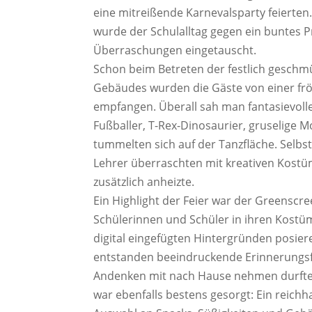
eine mitreißende Karnevalsparty feierten.
wurde der Schulalltag gegen ein buntes 
Überraschungen eingetauscht.
Schon beim Betreten der festlich geschm
Gebäudes wurden die Gäste von einer fr
empfangen. Überall sah man fantasievoll
Fußballer, T-Rex-Dinosaurier, gruselige Mo
tummelten sich auf der Tanzfläche. Selbs
Lehrer überraschten mit kreativen Kost
zusätzlich anheizte.
Ein Highlight der Feier war der Greenscre
Schülerinnen und Schüler in ihren Kostü
digital eingefügten Hintergründen posier
entstanden beeindruckende Erinnerungsfot
Andenken mit nach Hause nehmen durften
war ebenfalls bestens gesorgt: Ein reichha