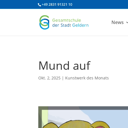
/* df 2025 */
+49 2831 91321 10
News
Mund auf
Okt. 2, 2025
|
Kunstwerk des Monats