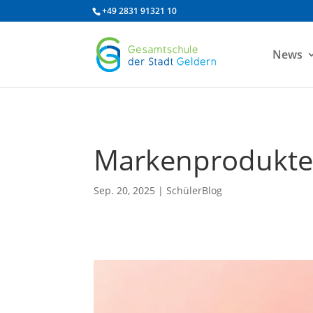
/* df 2025 */
+49 2831 91321 10
News
Markenprodukt
Sep. 20, 2025
|
SchülerBlog