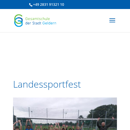
/* df 2025 */
+49 2831 91321 10
Landessportfest