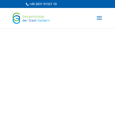
/* df 2025 */
+49 2831 91321 10