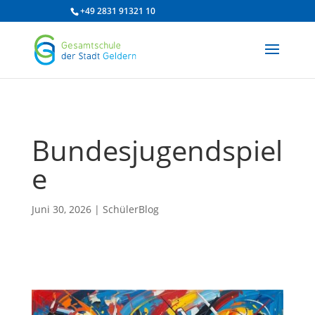
/* df 2025 */
+49 2831 91321 10
Bundesjugendspiel
e
Juni 30, 2026
|
SchülerBlog